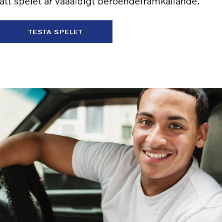
r att spelet är väääldigt beroendeframkallande.
TESTA SPELET