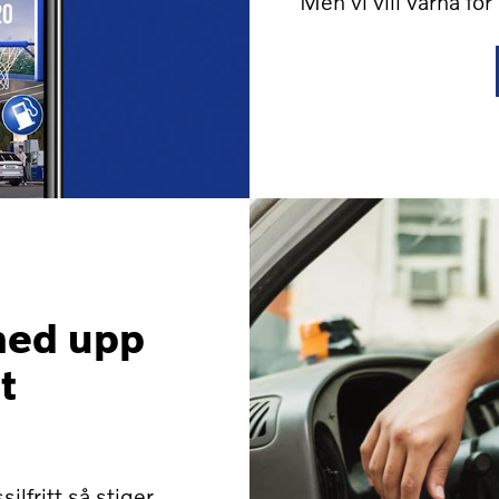
Men vi vill varna fö
med upp
t
silfritt så stiger