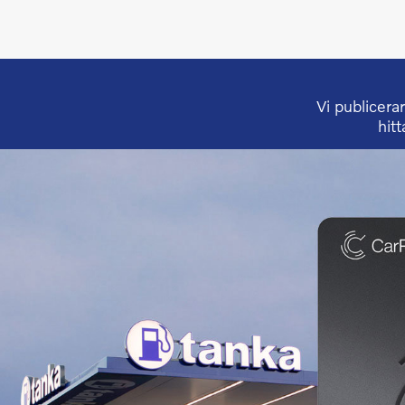
Vi publicer
hitt