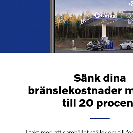
Sänk dina
bränslekostnader 
till 20 procen
I takt med att samhället ställer om till fos