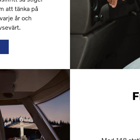
m att tänka på
varje år och
vsevärt.
F
Med 148 stati