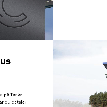
nus
ka på Tanka.
är du betalar