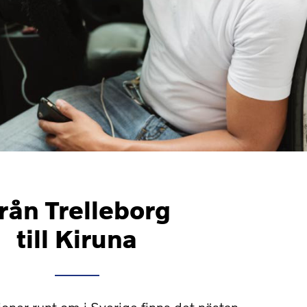
rån Trelleborg
till Kiruna
oner runt om i Sverige finns det nästan