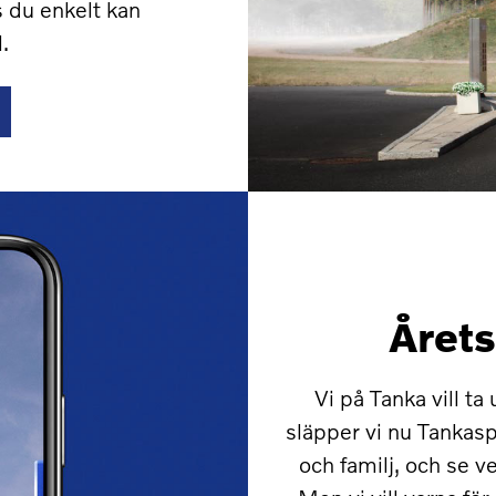
s du enkelt kan
.
Årets
Vi på Tanka vill t
släpper vi nu Tankasp
och familj, och se v